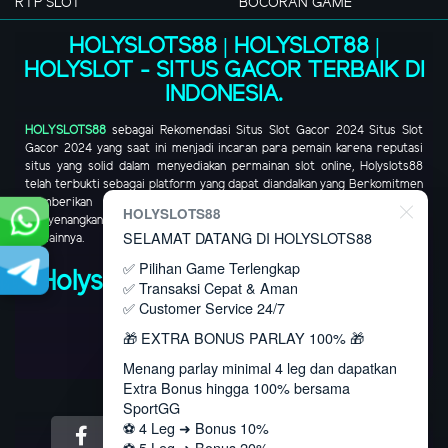
RTP SLOT
BOCORAN GAME
HOLYSLOTS88 | HOLYSLOT88 |
HOLYSLOT - SITUS GACOR TERBAIK DI
INDONESIA.
HOLYSLOTS88
sebagai Rekomendasi Situs Slot Gacor 2024
Situs Slot
Gacor 2024
yang saat ini menjadi incaran para pemain karena reputasi
situs yang solid dalam menyediakan permainan slot online, Holyslots88
telah terbukti sebagai platform yang dapat diandalkan yang Berkomitmen
memberikan pengalaman bermain yang aman dan
HOLYSLOTS88
menyenangkan.
Holyslots88
menjamin keamanan dan kenyamanan bagi para
SELAMAT DATANG DI HOLYSLOTS88
pemainnya.
✅ Pilihan Game Terlengkap
Holyslots88 Situs rekomendasi
✅ Transaksi Cepat & Aman
slot Terbaik 2024
✅ Customer Service 24/7
🎁 EXTRA BONUS PARLAY 100% 🎁
Menang parlay minimal 4 leg dan dapatkan
Extra Bonus hingga 100% bersama
SportGG
⚽️ 4 Leg ➜ Bonus 10%
⚽️ 5 Leg ➜ Bonus 20%