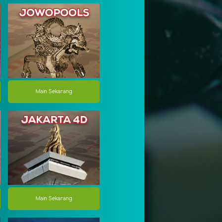
Main Sekarang
Main Sekarang