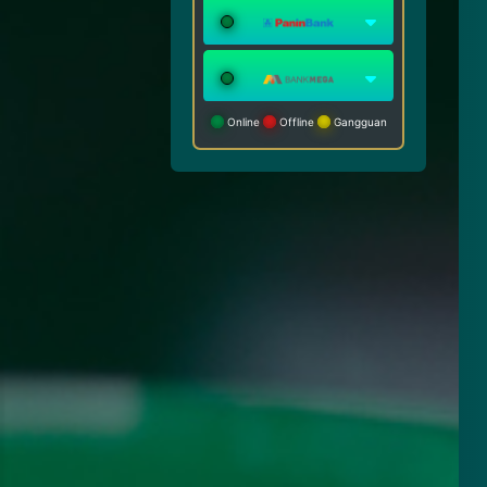
Online
Offline
Gangguan