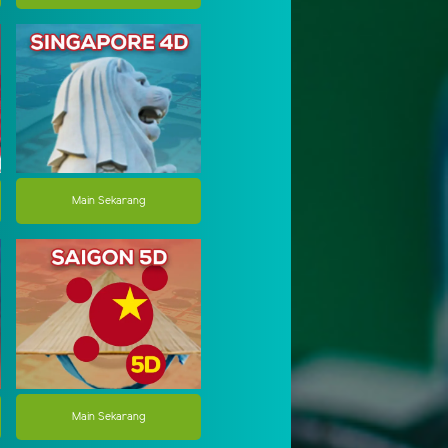
Main Sekarang
Main Sekarang