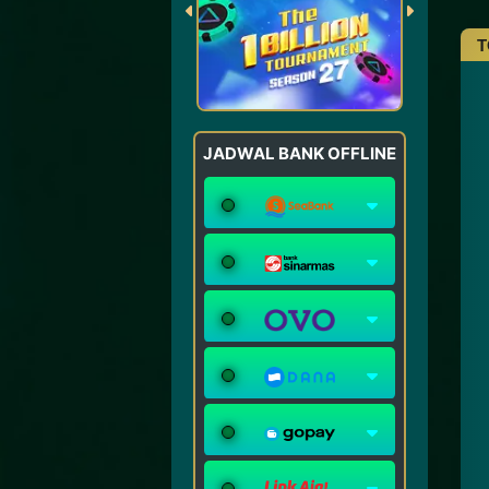
T
JADWAL BANK OFFLINE