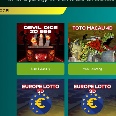
OGEL
Main Sekarang
Main Sekarang