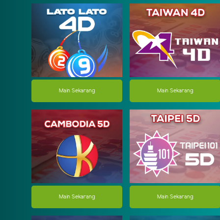
Main Sekarang
Main Sekarang
Main Sekarang
Main Sekarang