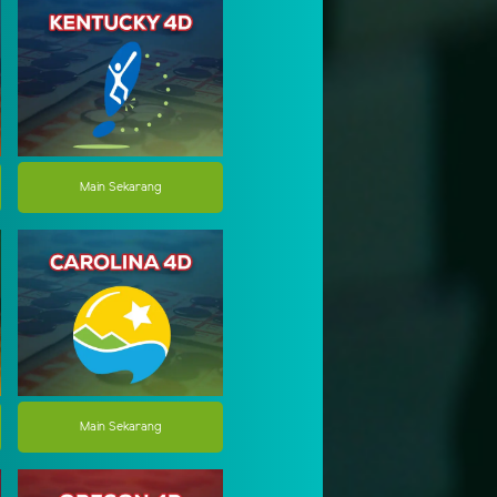
Main Sekarang
Main Sekarang