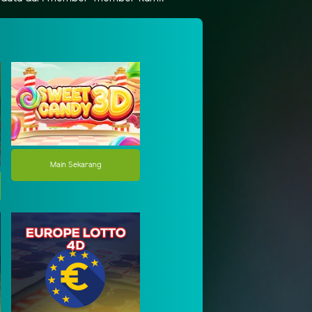
Main Sekarang