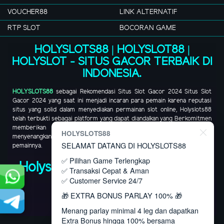
VOUCHER88
LINK ALTERNATIF
RTP SLOT
BOCORAN GAME
HOLYSLOTS88 | HOLYSLOT88 |
HOLYSLOT - SITUS GACOR TERBAIK DI
INDONESIA.
HOLYSLOTS88
sebagai Rekomendasi Situs Slot Gacor 2024
Situs Slot
Gacor 2024
yang saat ini menjadi incaran para pemain karena reputasi
situs yang solid dalam menyediakan permainan slot online, Holyslots88
telah terbukti sebagai platform yang dapat diandalkan yang Berkomitmen
memberikan pengalaman bermain yang aman dan
HOLYSLOTS88
menyenangkan.
Holyslots88
menjamin keamanan dan kenyamanan bagi para
SELAMAT DATANG DI HOLYSLOTS88
pemainnya.
✅ Pilihan Game Terlengkap
Holyslots88 Situs rekomendasi
✅ Transaksi Cepat & Aman
slot Terbaik 2024
✅ Customer Service 24/7
🎁 EXTRA BONUS PARLAY 100% 🎁
Menang parlay minimal 4 leg dan dapatkan
Extra Bonus hingga 100% bersama