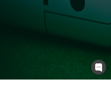
RTP SLOT
BOCORAN GAME