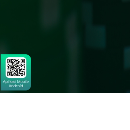
KALKULATOR MIX PARLAY
TENTANG KA