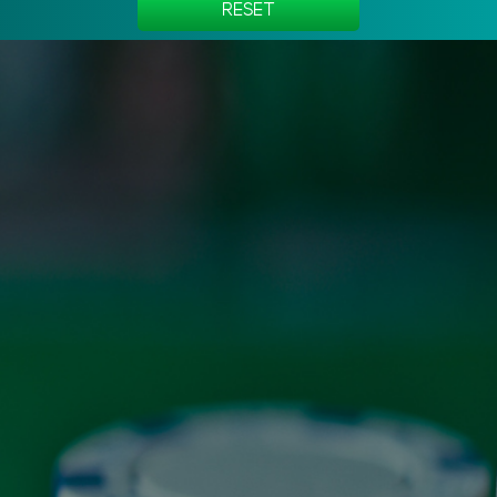
RESET